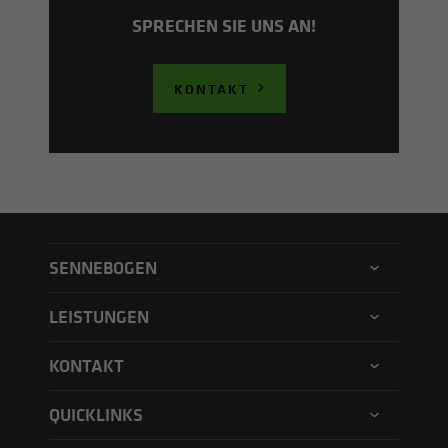
SPRECHEN SIE UNS AN!
KONTAKT
SENNEBOGEN
SENNEBOGEN Germany
LEISTUNGEN
SENNEBOGEN Shop
Neumaschinen
KONTAKT
SENNEBOGEN Akademie
Gebrauchtmaschinen
Kontakt
QUICKLINKS
Mietmaschinen
Compliance