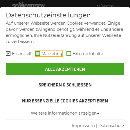
Datenschutzeinstellungen
DAS TEAM DER SENNEBOGEN
Auf unserer Webseite werden Cookies verwendet. Einige
VERTRIEBS­GE­SELL­SCHAFT
davon werden zwingend benötigt, während es uns andere
ermöglichen, Ihre Nutzererfahrung auf unserer Webseite
WIR SIND FÜR SIE DA!
zu verbessern.
Essenziell
Marketing
Externe Inhalte
ALLE AKZEPTIEREN
SPEICHERN & SCHLIESSEN
Die
SENNEBOGEN Vertriebsgesellschaft (SVG)
NUR ESSENZIELLE COOKIES AKZEPTIEREN
ist der regionale Vertriebspartner der
SENNEBOGEN Gruppe für Niederbayern,
Weitere Informationen anzeigen
Oberpfalz, Mittel- und Oberfranken. Als
Impressum
|
Datenschutz
kompetentes Bindeglied zwischen Hersteller