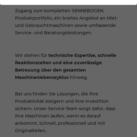
und Anwender bieten wir unseren Kunden
Zugang zum kompletten SENNEBOGEN
Produktportfolio, ein breites Angebot an Miet-
und Gebrauchtmaschinen sowie umfassende
Service- und Beratungsleistungen.
Wir stehen für
technische Expertise, schnelle
Reaktionszeiten und eine zuverlässige
Betreuung über den gesamten
Maschinenlebenszyklus
hinweg.
Bei uns finden Sie Lösungen, die Ihre
Produktivität steigern und Ihre Investition
sichern. Unser Service-Team sorgt dafür, dass
Ihre Maschinen laufen, wenn es darauf
ankommt. Schnell, professionell und mit
Originalteilen.