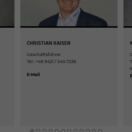
CHRIS­TI­AN KAISER
Geschäfts­füh­rer
G
Tel.: +49 9421 / 540-7236
T
M
E-​Mail
E