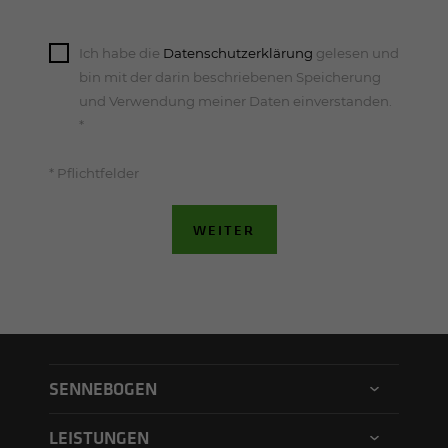
Ich habe die
Datenschutzerklärung
gelesen und
bin mit der darin beschriebenen Speicherung
und Verwendung meiner Daten einverstanden.
*
* Pflichtfelder
WEITER
SENNEBOGEN
SENNEBOGEN Germany
LEISTUNGEN