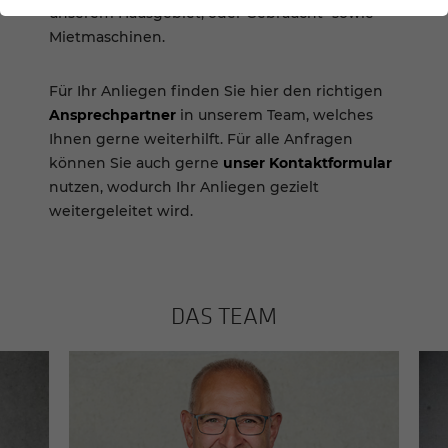
unserem Hausgebiet, oder Gebraucht- sowie
Mietmaschinen.
Für Ihr Anliegen finden Sie hier den richtigen
Ansprechpartner
in unserem Team, welches
Ihnen gerne weiterhilft. Für alle Anfragen
können Sie auch gerne
unser Kontaktformular
nutzen, wodurch Ihr Anliegen gezielt
weitergeleitet wird.
DAS TEAM