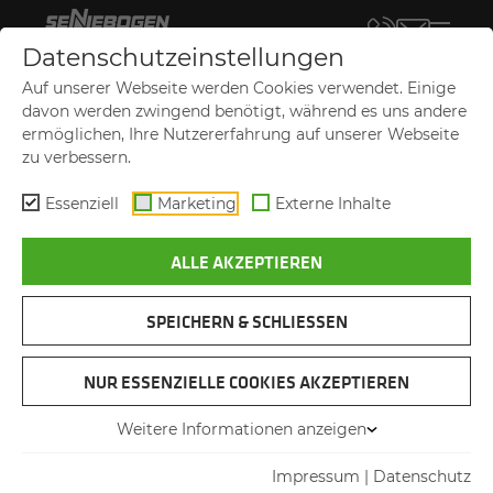
Datenschutzeinstellungen
Auf unserer Webseite werden Cookies verwendet. Einige
davon werden zwingend benötigt, während es uns andere
ermöglichen, Ihre Nutzererfahrung auf unserer Webseite
zu verbessern.
Essenziell
Marketing
Externe Inhalte
ALLE AKZEPTIEREN
KONTAKT
Ihre SENNEBOGEN Vertriebsgesellschaft
SPEICHERN & SCHLIESSEN
NUR ESSENZIELLE COOKIES AKZEPTIEREN
Die SENNEBOGEN Vertriebsgesellschaft steht
Weitere Informationen anzeigen
Ihnen als Ansprechpartner zur Seite: Egal ob für
Impressum
|
Datenschutz
den Vertrieb neuer SENNEBOGEN-Maschinen in