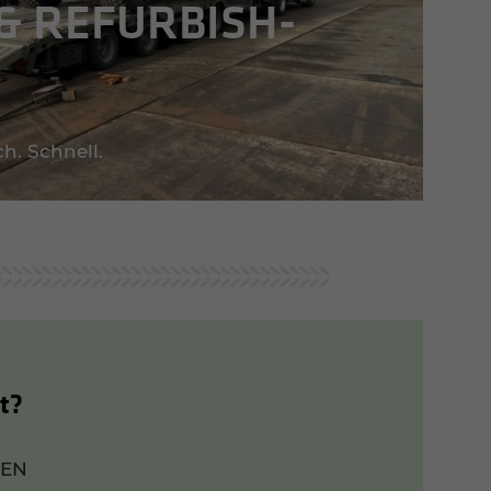
& REFUR­BISH­
ch. Schnell.
ft?
GEN