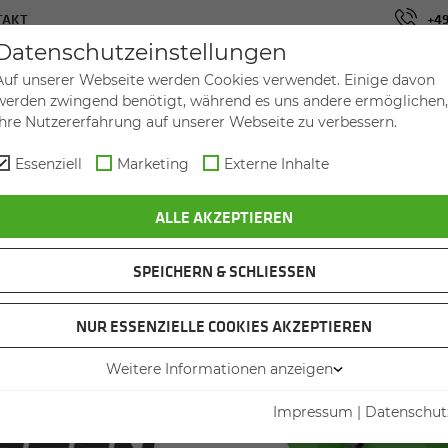
TAKT
+49
Datenschutzeinstellungen
HI­NEN
GEBRAUCHT
MIETE
SERVICE
Auf unserer Webseite werden Cookies verwendet. Einige davon
werden zwingend benötigt, während es uns andere ermöglichen,
Ihre Nutzererfahrung auf unserer Webseite zu verbessern.
Essenziell
Marketing
Externe Inhalte
ALLE AKZEPTIEREN
SPEICHERN & SCHLIESSEN
NUR ESSENZIELLE COOKIES AKZEPTIEREN
Weitere Informationen anzeigen
Impressum
|
Datenschut