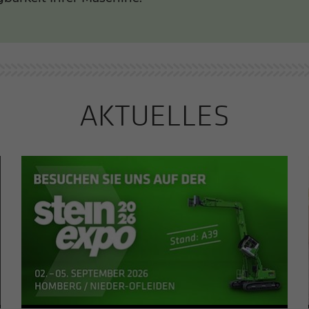
AKTU­EL­LES