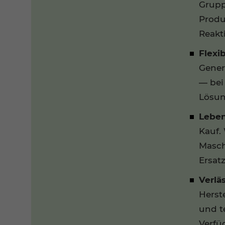
Grupp
Produ
Reakti
Flexib
Gener
— bei
Lösun
Leben
Kauf.
Masch
Ersat
Verläs
Herste
und t
Verfü