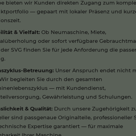
e bieten wir Kunden direkten Zugang zum komple
ktportfolio — gepaart mit lokaler Präsenz und kurz
onszeit.
ilität & Vielfalt:
Ob Neumaschine, Miete,
alüberholung oder sofort verfügbare Gebrauchtm
 der SVG finden Sie für jede Anforderung die pass
g.
szyklus-Betreuung:
Unser Anspruch endet nicht 
 Wir begleiten Sie durch den gesamten
inenlebenszyklus — mit Kundendienst,
zteilversorgung, Gewährleistung und Schulungen.
slichkeit & Qualität:
Durch unsere Zugehörigkeit 
ller sind passgenaue Originalteile, professioneller 
echnische Expertise garantiert — für maximale
gbarkeit Ihrer Maschine.