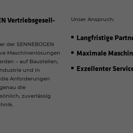
Vertriebs­ge­sell­
Unser Anspruch:
Lang­fris­ti­ge Part­n
rtner der SENNEBOGEN
Maxi­ma­le Maschi­ne
tive Maschinenlösungen
rden – auf Baustellen,
Exzel­len­ter Servic
Industrie und in
n die Anforderungen
genau die
sönlich, zuverlässig
chnik.