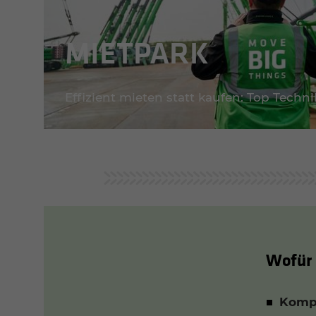
MIET­PARK
Effizient mieten statt kaufen: Top Technik
Wofür 
Komp