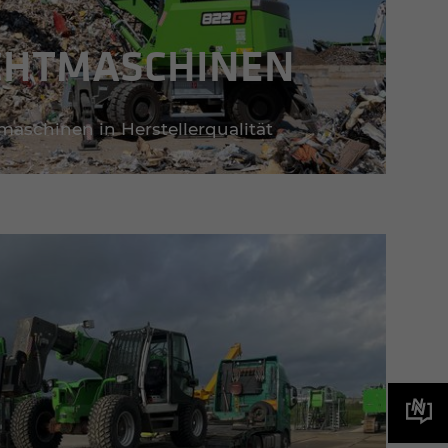
HT­MA­SCHI­NEN
aschinen in Herstellerqualität