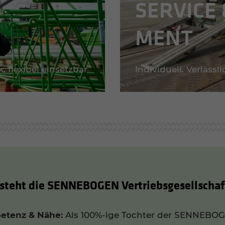
SERVICE 
MENT
, flexibel einsetzbar
Individuell. Verlässli
steht die SENNEBOGEN Vertriebs­ge­sell­scha
etenz & Nähe:
Als 100%-ige Tochter der SENNEBO