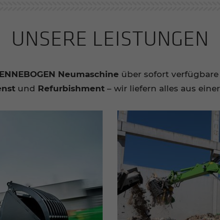
UNSE­RE LEIS­TUN­GEN
ENNEBOGEN Neumaschine
über sofort verfügbar
nst
und
Refurbishment
– wir liefern alles aus ein