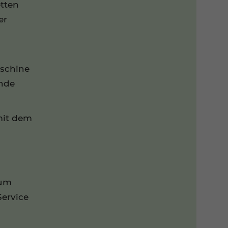
tten
er
aschine
ende
mit dem
zum
Service