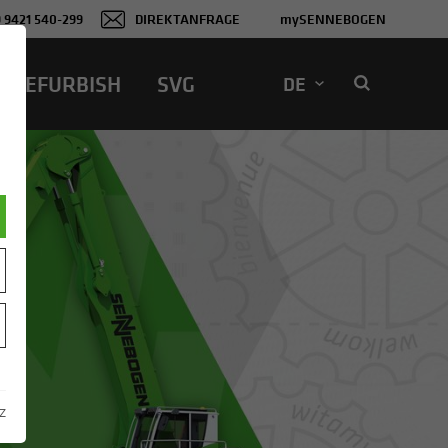
 9421 540-299
DIREKTANFRAGE
mySENNEBOGEN
REFUR­BISH
SVG
DE
z