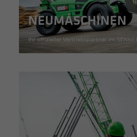
NEUMA­SCHI­NEN
Ihr offizieller Vertriebspartner im SE