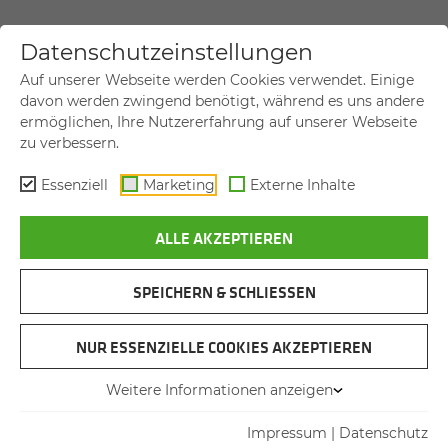
Datenschutzeinstellungen
IHR ANLIEGEN
Auf unserer Webseite werden Cookies verwendet. Einige
davon werden zwingend benötigt, während es uns andere
Allgemeine Anfrage
ermöglichen, Ihre Nutzererfahrung auf unserer Webseite
zu verbessern.
Neumaschine kaufen
Gebrauchtmaschine kaufen
Essenziell
Marketing
Externe Inhalte
Maschine mieten
ALLE AKZEPTIEREN
Service
SPEICHERN & SCHLIESSEN
Ersatzteile
Refurbishment
NUR ESSENZIELLE COOKIES AKZEPTIEREN
Weitere Informationen anzeigen
IHRE NACHRICHT
Impressum
|
Datenschutz