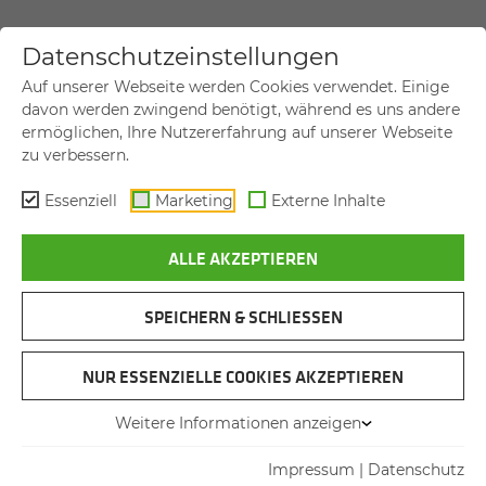
Datenschutzeinstellungen
IHR ANLIEGEN
Auf unserer Webseite werden Cookies verwendet. Einige
davon werden zwingend benötigt, während es uns andere
Allgemeine Anfrage
ermöglichen, Ihre Nutzererfahrung auf unserer Webseite
zu verbessern.
Neumaschine kaufen
Gebrauchtmaschine kaufen
Essenziell
Marketing
Externe Inhalte
Maschine mieten
ALLE AKZEPTIEREN
Service
SPEICHERN & SCHLIESSEN
Ersatzteile
Refurbishment
NUR ESSENZIELLE COOKIES AKZEPTIEREN
Weitere Informationen anzeigen
IHRE NACHRICHT
Impressum
|
Datenschutz